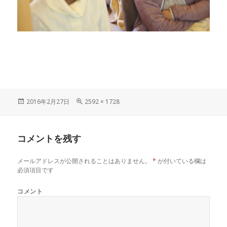
投
フ
2016年2月27日
2592 × 1728
稿
ル
日:
サ
イ
コメントを残す
ズ
メールアドレスが公開されることはありません。
*
が付いている欄は
必須項目です
コメント