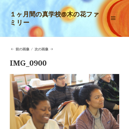
１ヶ月間の真学校@木の花ファ
ミリー
メニュ
ーとウ
ィジェ
ット
前の画像
次の画像
IMG_0900