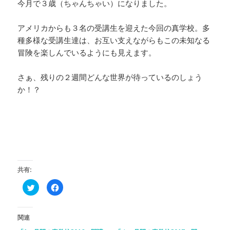
今月で３歳（ちゃんちゃい）になりました。
アメリカからも３名の受講生を迎えた今回の真学校。多
種多様な受講生達は、お互い支えながらもこの未知なる
冒険を楽しんでいるようにも見えます。
さぁ、残りの２週間どんな世界が待っているのしょう
か！？
共有:
ク
F
リ
a
ッ
c
ク
e
し
b
て
o
関連
T
o
w
k