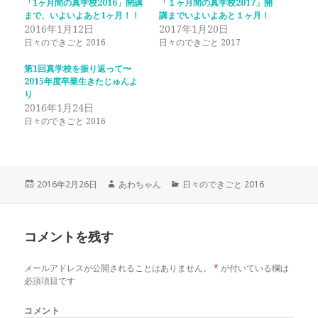
「1ヶ月間の真学校2016」開講
「１ヶ月間の真学校2017」開
i
で
まで、いよいよあと1ヶ月！！
t
共
講までいよいよあと１ヶ月！
t
有
2016年1月12日
2017年1月20日
e
す
r
る
日々のできごと 2016
日々のできごと 2017
で
に
共
は
有
ク
第1回真学校を振り返って〜
(
リ
2015年度卒業生きたじゅんよ
新
ッ
し
ク
り
い
し
2016年1月24日
ウ
て
ィ
く
日々のできごと 2016
ン
だ
ド
さ
ウ
い
で
(
開
新
き
し
ま
い
投
作
カ
2016年2月26日
あわちゃん
日々のできごと 2016
す
ウ
)
ィ
稿
成
テ
ン
日:
者
ゴ
ド
ウ
リ
で
コメントを残す
ー
開
き
ま
す
メールアドレスが公開されることはありません。
*
が付いている欄は
)
必須項目です
コメント