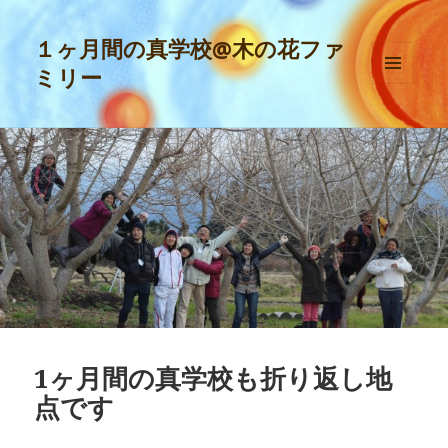
１ヶ月間の真学校@木の花ファ
ミリー
メニュ
ーとウ
ィジェ
ット
1ヶ月間の真学校も折り返し地
点です