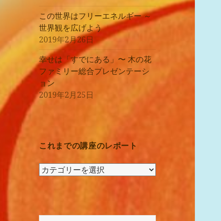
この世界はフリーエネルギー ～
世界観を広げよう
2019年2月26日
幸せは「すでにある」〜 木の花
ファミリー総合プレゼンテーシ
ョン
2019年2月25日
これまでの講座のレポート
こ
れ
ま
で
の
検