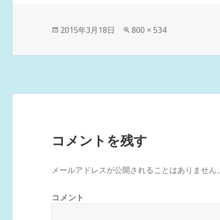
投
フ
2015年3月18日
800 × 534
稿
ル
日:
サ
イ
ズ
コメントを残す
メールアドレスが公開されることはありません
コメント