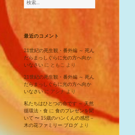
講
索:
座
の
レ
ポ
最近のコメント
ー
ト
21世紀の死生観・番外編 ～ 死ん
だらまっしぐらに光の方へ向か
いなさい
に
ともこ
より
21世紀の死生観・番外編 ～ 死ん
だらまっしぐらに光の方へ向か
いなさい
に
アシナ
より
私たちはひとつの命です ～ 天然
循環法・食
に
食のプレゼンを聞
いて 〜 15歳のハンくんの感想 –
木の花ファミリー ブログ
より