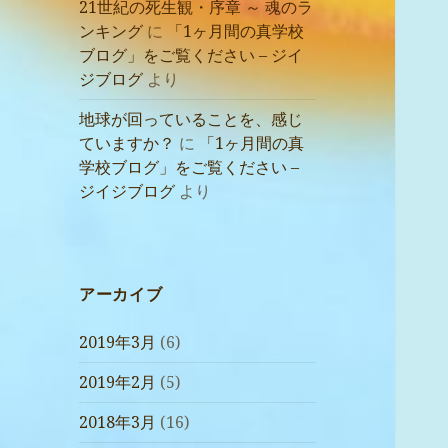
21世紀の死生観・序章 ～ 魂のラ
ンキング
に
「1ヶ月間の真学校
ブログ」をご覧ください – ジイ
ジブログ
より
地球が回っていることを、感じ
ていますか？
に
「1ヶ月間の真
学校ブログ」をご覧ください –
ジイジブログ
より
アーカイブ
2019年3月
(6)
2019年2月
(5)
2018年3月
(16)