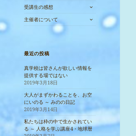
サ
受講生の感想
ブ
サ
メ
主催者について
ブ
ニ
メ
ュ
ニ
ー
ュ
を
ー
最近の投稿
展
を
開
展
真学校は皆さんが欲しい情報を
開
提供する場ではない
2019年3月18日
大人がまずかわることを、お空
にいのる ～ みのの日記
2019年3月14日
私たちは枠の中で生かされてい
る ～ 人格を学ぶ講座4・地球暦