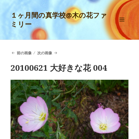
１ヶ月間の真学校@木の花ファ
ミリー
メニュ
ーとウ
ィジェ
ット
前の画像
次の画像
20100621 大好きな花 004