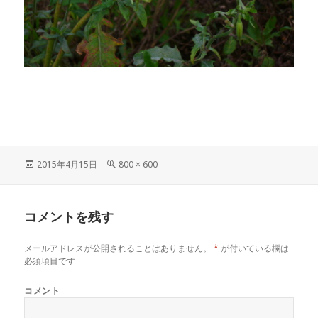
投
フ
2015年4月15日
800 × 600
稿
ル
日:
サ
イ
コメントを残す
ズ
メールアドレスが公開されることはありません。
*
が付いている欄は
必須項目です
コメント