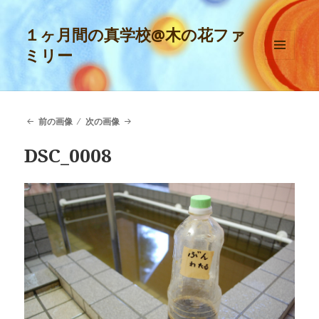
１ヶ月間の真学校@木の花ファ
ミリー
メニュ
ーとウ
ィジェ
ット
前の画像
次の画像
DSC_0008