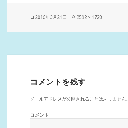
投
フ
2016年3月21日
2592 × 1728
稿
ル
日:
サ
イ
ズ
コメントを残す
メールアドレスが公開されることはありません
コメント