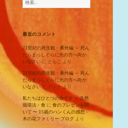
講
索:
座
の
レ
ポ
最近のコメント
ー
ト
21世紀の死生観・番外編 ～ 死ん
だらまっしぐらに光の方へ向か
いなさい
に
ともこ
より
21世紀の死生観・番外編 ～ 死ん
だらまっしぐらに光の方へ向か
いなさい
に
アシナ
より
私たちはひとつの命です ～ 天然
循環法・食
に
食のプレゼンを聞
いて 〜 15歳のハンくんの感想 –
木の花ファミリー ブログ
より