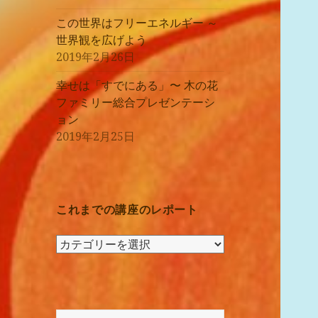
この世界はフリーエネルギー ～
世界観を広げよう
2019年2月26日
幸せは「すでにある」〜 木の花
ファミリー総合プレゼンテーシ
ョン
2019年2月25日
これまでの講座のレポート
こ
れ
ま
で
の
検