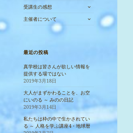
サ
受講生の感想
ブ
サ
メ
主催者について
ブ
ニ
メ
ュ
ニ
ー
ュ
を
ー
最近の投稿
展
を
開
展
真学校は皆さんが欲しい情報を
開
提供する場ではない
2019年3月18日
大人がまずかわることを、お空
にいのる ～ みのの日記
2019年3月14日
私たちは枠の中で生かされてい
る ～ 人格を学ぶ講座4・地球暦