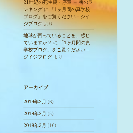
21世紀の死生観・序章 ～ 魂のラ
ンキング
に
「1ヶ月間の真学校
ブログ」をご覧ください – ジイ
ジブログ
より
地球が回っていることを、感じ
ていますか？
に
「1ヶ月間の真
学校ブログ」をご覧ください –
ジイジブログ
より
アーカイブ
2019年3月
(6)
2019年2月
(5)
2018年3月
(16)