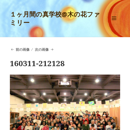
１ヶ月間の真学校@木の花ファ
ミリー
メニュ
ーとウ
ィジェ
ット
前の画像
次の画像
160311-212128