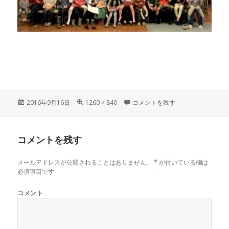
投
フ
160311-212128 に
2016年9月16日
1260 × 840
コメントを残す
稿
ル
日:
サ
イ
コメントを残す
ズ
メールアドレスが公開されることはありません。
*
が付いている欄は
必須項目です
コメント