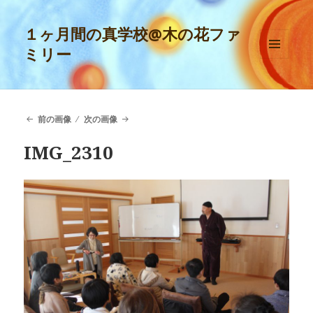
１ヶ月間の真学校@木の花ファ
ミリー
メニュ
ーとウ
ィジェ
ット
前の画像
次の画像
IMG_2310