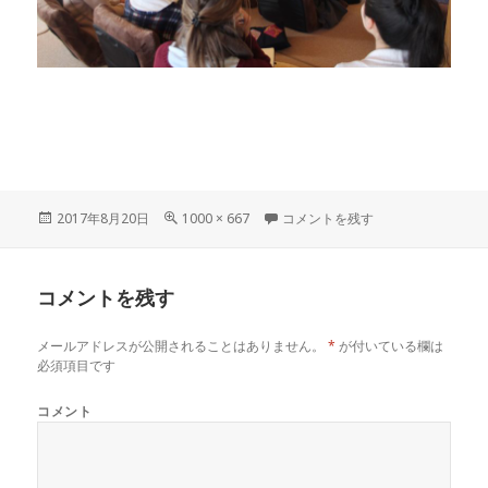
投
フ
IMG_2310 に
2017年8月20日
1000 × 667
コメントを残す
稿
ル
日:
サ
イ
コメントを残す
ズ
メールアドレスが公開されることはありません。
*
が付いている欄は
必須項目です
コメント