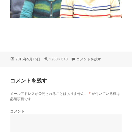
投
フ
160311-201757 に
2016年9月16日
1260 × 840
コメントを残す
稿
ル
日:
サ
イ
コメントを残す
ズ
メールアドレスが公開されることはありません。
*
が付いている欄は
必須項目です
コメント