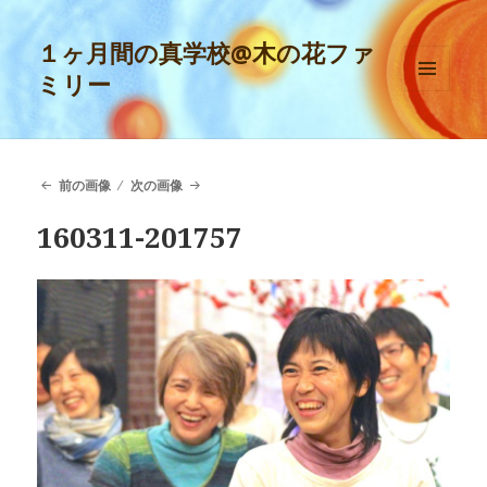
１ヶ月間の真学校@木の花ファ
ミリー
メニュ
ーとウ
ィジェ
ット
前の画像
次の画像
160311-201757