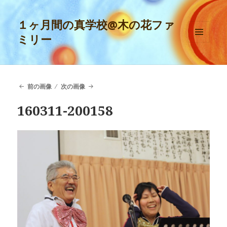
１ヶ月間の真学校@木の花ファ
ミリー
メニュ
ーとウ
ィジェ
ット
前の画像
次の画像
160311-200158