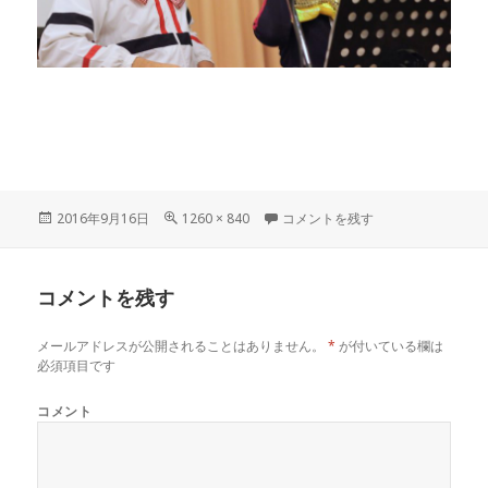
投
フ
160311-200158 に
2016年9月16日
1260 × 840
コメントを残す
稿
ル
日:
サ
イ
コメントを残す
ズ
メールアドレスが公開されることはありません。
*
が付いている欄は
必須項目です
コメント