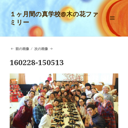
１ヶ月間の真学校@木の花ファ
ミリー
メニュ
ーとウ
ィジェ
ット
前の画像
次の画像
160228-150513