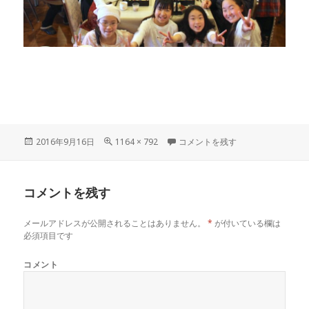
投
フ
160228-150513 に
2016年9月16日
1164 × 792
コメントを残す
稿
ル
日:
サ
イ
コメントを残す
ズ
メールアドレスが公開されることはありません。
*
が付いている欄は
必須項目です
コメント