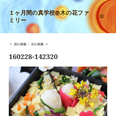
１ヶ月間の真学校@木の花ファ
ミリー
メニュ
ーとウ
ィジェ
ット
前の画像
次の画像
160228-142320