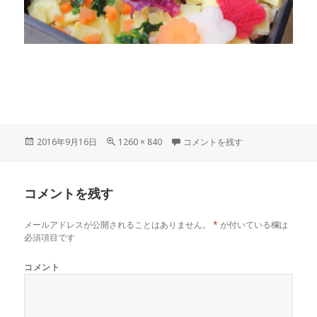
投
フ
160228-142320 に
2016年9月16日
1260 × 840
コメントを残す
稿
ル
日:
サ
イ
コメントを残す
ズ
メールアドレスが公開されることはありません。
*
が付いている欄は
必須項目です
コメント