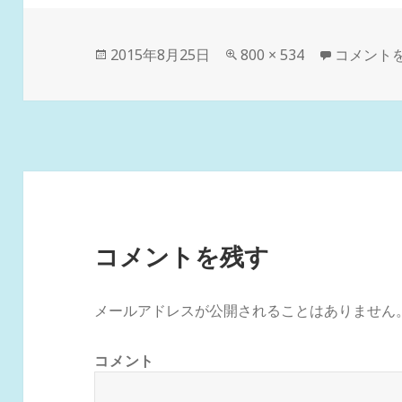
投
フ
150219-0
2015年8月25日
800 × 534
コメント
稿
ル
日:
サ
イ
ズ
コメントを残す
メールアドレスが公開されることはありません
コメント