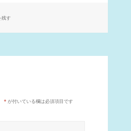
83327 に
を残す
。
*
が付いている欄は必須項目です