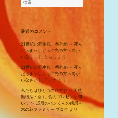
講
索:
座
の
レ
ポ
最近のコメント
ー
ト
21世紀の死生観・番外編 ～ 死ん
だらまっしぐらに光の方へ向か
いなさい
に
ともこ
より
21世紀の死生観・番外編 ～ 死ん
だらまっしぐらに光の方へ向か
いなさい
に
アシナ
より
私たちはひとつの命です ～ 天然
循環法・食
に
食のプレゼンを聞
いて 〜 15歳のハンくんの感想 –
木の花ファミリー ブログ
より