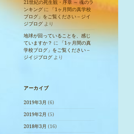
21世紀の死生観・序章 ～ 魂のラ
ンキング
に
「1ヶ月間の真学校
ブログ」をご覧ください – ジイ
ジブログ
より
地球が回っていることを、感じ
ていますか？
に
「1ヶ月間の真
学校ブログ」をご覧ください –
ジイジブログ
より
アーカイブ
2019年3月
(6)
2019年2月
(5)
2018年3月
(16)