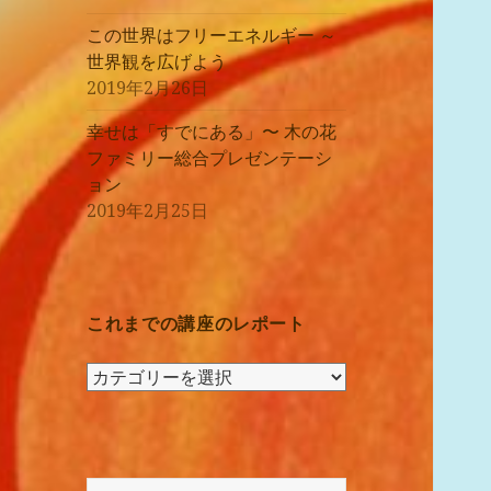
この世界はフリーエネルギー ～
世界観を広げよう
2019年2月26日
幸せは「すでにある」〜 木の花
ファミリー総合プレゼンテーシ
ョン
2019年2月25日
これまでの講座のレポート
こ
れ
ま
で
の
検