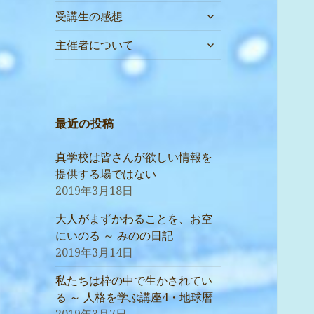
サ
受講生の感想
ブ
サ
メ
主催者について
ブ
ニ
メ
ュ
ニ
ー
ュ
を
ー
最近の投稿
展
を
開
展
真学校は皆さんが欲しい情報を
開
提供する場ではない
2019年3月18日
大人がまずかわることを、お空
にいのる ～ みのの日記
2019年3月14日
私たちは枠の中で生かされてい
る ～ 人格を学ぶ講座4・地球暦