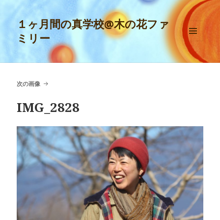
１ヶ月間の真学校@木の花ファ
ミリー
メニュ
ーとウ
ィジェ
ット
次の画像
IMG_2828