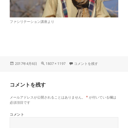
ファシリテーション講座より
投
フ
IMG_2828 に
2017年4月6日
1807 × 1197
コメントを残す
稿
ル
日:
サ
イ
コメントを残す
ズ
メールアドレスが公開されることはありません。
*
が付いている欄は
必須項目です
コメント