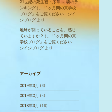
21世紀の死生観・序章 ～ 魂のラ
ンキング
に
「1ヶ月間の真学校
ブログ」をご覧ください – ジイ
ジブログ
より
地球が回っていることを、感じ
ていますか？
に
「1ヶ月間の真
学校ブログ」をご覧ください –
ジイジブログ
より
アーカイブ
2019年3月
(6)
2019年2月
(5)
2018年3月
(16)