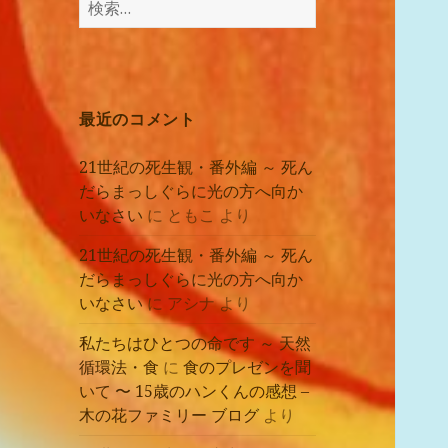
講
索:
座
の
レ
ポ
最近のコメント
ー
ト
21世紀の死生観・番外編 ～ 死ん
だらまっしぐらに光の方へ向か
いなさい
に
ともこ
より
21世紀の死生観・番外編 ～ 死ん
だらまっしぐらに光の方へ向か
いなさい
に
アシナ
より
私たちはひとつの命です ～ 天然
循環法・食
に
食のプレゼンを聞
いて 〜 15歳のハンくんの感想 –
木の花ファミリー ブログ
より