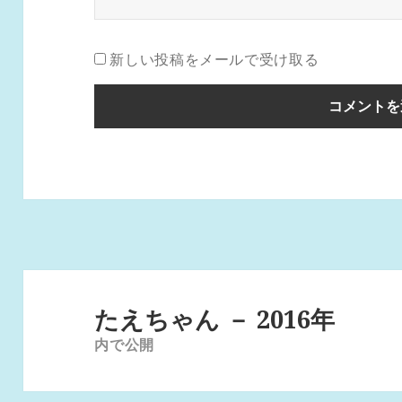
新しい投稿をメールで受け取る
投
稿
たえちゃん － 2016年
ナ
内で公開
ビ
ゲ