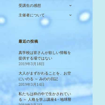
サ
受講生の感想
ブ
サ
メ
主催者について
ブ
ニ
メ
ュ
ニ
ー
ュ
を
ー
最近の投稿
展
を
開
展
真学校は皆さんが欲しい情報を
開
提供する場ではない
2019年3月18日
大人がまずかわることを、お空
にいのる ～ みのの日記
2019年3月14日
私たちは枠の中で生かされてい
る ～ 人格を学ぶ講座4・地球暦