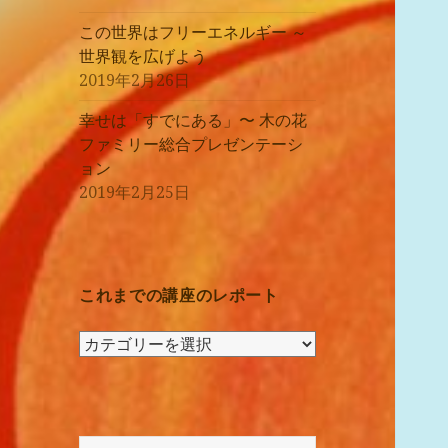
この世界はフリーエネルギー ～
世界観を広げよう
2019年2月26日
幸せは「すでにある」〜 木の花
ファミリー総合プレゼンテーシ
ョン
2019年2月25日
これまでの講座のレポート
こ
れ
ま
で
の
検