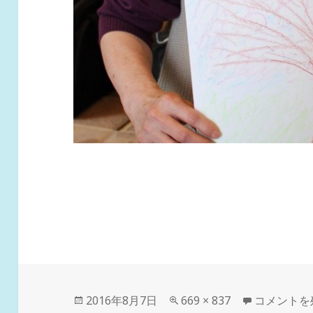
投
フ
tae1 に
2016年8月7日
669 × 837
コメントを